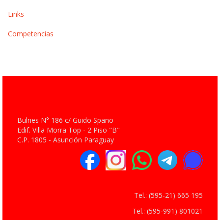
Links
Competencias
Bulnes N° 186 c/ Guido Spano
Edif. Villa Morra Top - 2 Piso "B"
C.P. 1805 - Asunción Paraguay
Tel.: (595-21) 665 195
Tel.: (595-991) 801021